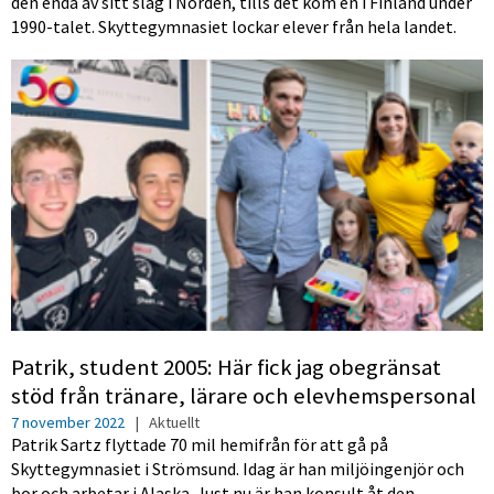
den enda av sitt slag i Norden, tills det kom en i Finland under
1990-talet. Skyttegymnasiet lockar elever från hela landet.
Patrik, student 2005: Här fick jag obegränsat
stöd från tränare, lärare och elevhemspersonal
7 november 2022
|
Aktuellt
Patrik Sartz flyttade 70 mil hemifrån för att gå på
Skyttegymnasiet i Strömsund. Idag är han miljöingenjör och
bor och arbetar i Alaska. Just nu är han konsult åt den