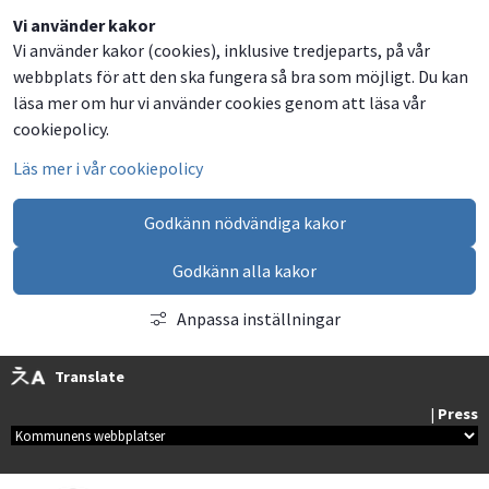
Dela
Dela
Dela
Dela
Vi använder kakor
Vi använder kakor (cookies), inklusive tredjeparts, på vår
på
på
på
via
webbplats för att den ska fungera så bra som möjligt. Du kan
Facebook
Twitter
LinkedIn
email
läsa mer om hur vi använder cookies genom att läsa vår
cookiepolicy.
Läs mer i vår cookiepolicy
Godkänn nödvändiga kakor
Godkänn alla kakor
Anpassa inställningar
Translate
| 
Press
Kommunala webbplatser