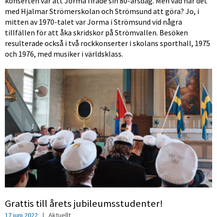
konserten var att Jorma firade sin 80-årsdag. Men vad har det
med Hjalmar Strömerskolan och Strömsund att göra? Jo, i
mitten av 1970-talet var Jorma i Strömsund vid några
tillfällen för att åka skridskor på Strömvallen. Besöken
resulterade också i två rockkonserter i skolans sporthall, 1975
och 1976, med musiker i världsklass.
Grattis till årets jubileumsstudenter!
17 juni 2022
|
Aktuellt