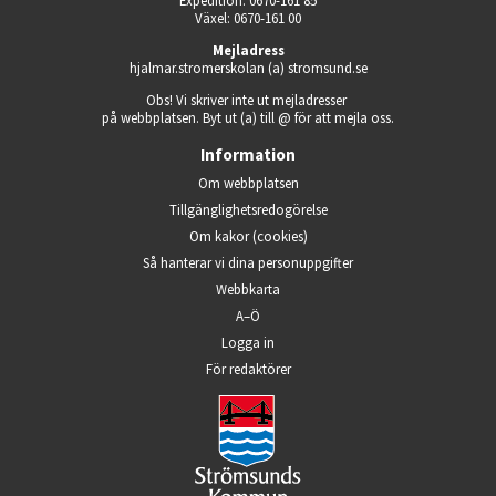
Expedition: 0670-161 85
Växel: 0670-161 00
Mejladress
hjalmar.stromerskolan (a) stromsund.se
Obs! Vi skriver inte ut mejladresser 
på webbplatsen. Byt ut (a) till @ för att mejla oss.
Information
Om webbplatsen
Tillgänglighets­redogörelse
Om kakor (cookies)
Så hanterar vi dina person­uppgifter
Webbkarta
A–Ö
Logga in
Öppnas i nytt fönster.
För redaktörer