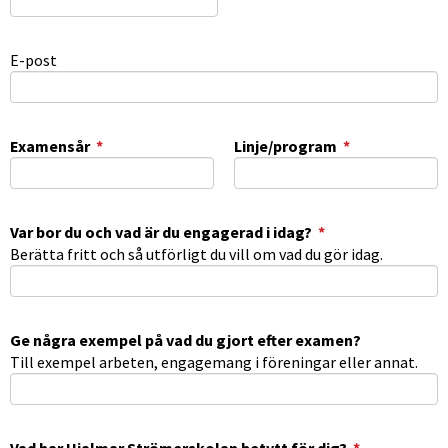
E-post
(obligatorisk)
(obligatorisk
Examensår
*
Linje/program
*
(obligatorisk)
Var bor du och vad är du engagerad i idag?
*
Berätta fritt och så utförligt du vill om vad du gör idag.
Ge några exempel på vad du gjort efter examen?
Till exempel arbeten, engagemang i föreningar eller annat.
(obligatori
Vad har Hjalmar Strömerskolan betytt för dig?
*