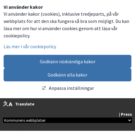
Dela
Dela
Dela
Dela
Vi använder kakor
Vi använder kakor (cookies), inklusive tredjeparts, på vår
på
på
på
via
webbplats för att den ska fungera så bra som möjligt. Du kan
Facebook
Twitter
LinkedIn
email
läsa mer om hur vi använder cookies genom att läsa vår
cookiepolicy.
Läs mer i vår cookiepolicy
Godkänn nödvändiga kakor
Godkänn alla kakor
Anpassa inställningar
Translate
| 
Press
Kommunala webbplatser