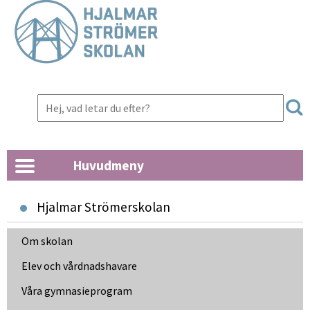
Huvudmeny
Hjalmar Strömerskolan
Om skolan
Elev och vårdnads­havare
Våra gymnasie­program