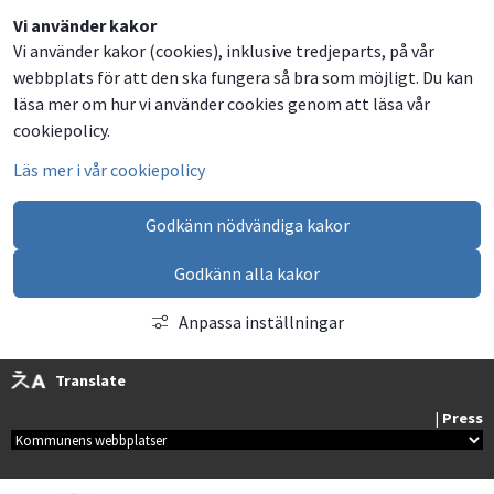
Dela
Dela
Dela
Dela
Vi använder kakor
Vi använder kakor (cookies), inklusive tredjeparts, på vår
på
på
på
via
webbplats för att den ska fungera så bra som möjligt. Du kan
Facebook
Twitter
LinkedIn
email
läsa mer om hur vi använder cookies genom att läsa vår
cookiepolicy.
Läs mer i vår cookiepolicy
Godkänn nödvändiga kakor
Godkänn alla kakor
Anpassa inställningar
Translate
| 
Press
Kommunala webbplatser