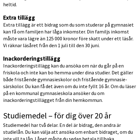
heltid.
Extra tillägg
Extra tillägg är ett bidrag som du som studerar på gymnasiet 
kan få om familjen har låga inkomster. Din familjs inkomst 
måste vara lägre än 125 000 kronor före skatt under ett läsår. 
Vi räknar läsåret från den 1 juli till den 30 juni.
Inackorderingstillägg
Inackorderingstillägg kan du ansöka om när du går på en 
friskola och inte kan bo hemma under dina studier. Det gäller 
både fristående gymnasie­skolor och fristående gymnasie­
särskolor. Du kan få det även om du inte fyllt 16 år. Om du läser 
på en kommunal gymnasie­skola ansöker du om 
inackorderings­tillägget från din hemkommun.
Studiemedel – för dig över 20 år
Studiemedel har två delar. En del är bidrag, den andra är 
studielån. Du kan välja att ansöka om enbart bidraget, om du 
inte vill ta lån. Lånet måste du sedan betala tillbaka.