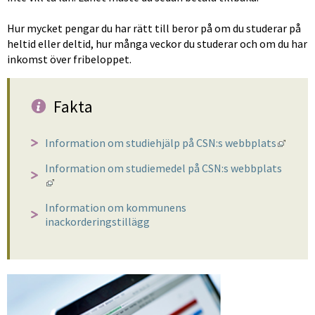
Hur mycket pengar du har rätt till beror på om du studerar på 
heltid eller deltid, hur många veckor du studerar och om du har 
inkomst över fribeloppet.
Fakta
Länk t
Information om studiehjälp på CSN:s webbplats
Information om studiemedel på CSN:s webbplats
Länk till annan webbplats, öppnas i nytt fönster.
Information om kommunens 
inackorderingstillägg