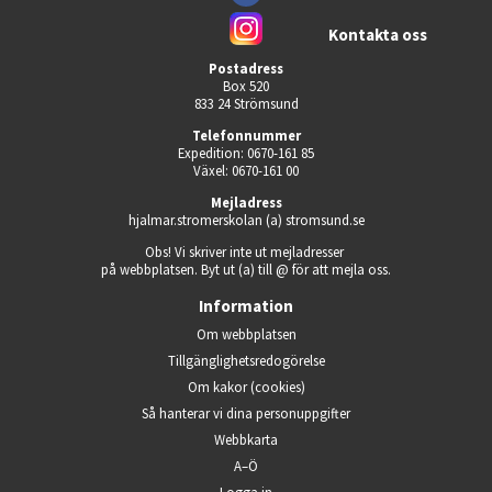
Kontakta oss
Postadress
Box 520
833 24 Strömsund
Telefonnummer
Expedition: 0670-161 85
Växel: 0670-161 00
Mejladress
hjalmar.stromerskolan (a) stromsund.se
Obs! Vi skriver inte ut mejladresser 
på webbplatsen. Byt ut (a) till @ för att mejla oss.
Information
Om webbplatsen
Tillgänglighets­redogörelse
Om kakor (cookies)
Så hanterar vi dina person­uppgifter
Webbkarta
A–Ö
Logga in