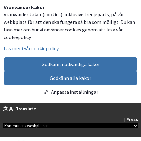
Dela
Dela
Dela
Dela
Vi använder kakor
Vi använder kakor (cookies), inklusive tredjeparts, på vår
på
på
på
via
webbplats för att den ska fungera så bra som möjligt. Du kan
Facebook
Twitter
LinkedIn
email
läsa mer om hur vi använder cookies genom att läsa vår
cookiepolicy.
Läs mer i vår cookiepolicy
Godkänn nödvändiga kakor
Godkänn alla kakor
Anpassa inställningar
Translate
| 
Press
Kommunala webbplatser