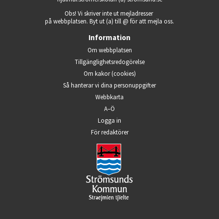
Obs! Vi skriver inte ut mejladresser 
på webbplatsen. Byt ut (a) till @ för att mejla oss.
Information
Om webbplatsen
Tillgänglighets­redogörelse
Om kakor (cookies)
Så hanterar vi dina person­uppgifter
Webbkarta
A–Ö
Logga in
Öppnas i nytt fönster.
För redaktörer