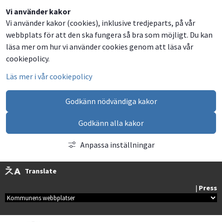
Dela
Dela
Dela
Dela
Vi använder kakor
Vi använder kakor (cookies), inklusive tredjeparts, på vår
på
på
på
via
webbplats för att den ska fungera så bra som möjligt. Du kan
Facebook
Twitter
LinkedIn
email
läsa mer om hur vi använder cookies genom att läsa vår
cookiepolicy.
Läs mer i vår cookiepolicy
Godkänn nödvändiga kakor
Godkänn alla kakor
Anpassa inställningar
Translate
| 
Press
Kommunala webbplatser