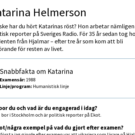
atarina Helmerson
ke har du hört Katarinas röst? Hon arbetar nämligen
tisk reporter på Sveriges Radio. För 35 år sedan tog ho
enten från Hjalmar – efter tre år som kom att bli 
rande för resten av livet.
Snabbfakta om Katarina
Examensår:
 1988
Linje/program: 
Humanistisk linje
bor du och vad är du engagerad i idag?
 bor i Stockholm och är politisk reporter på Ekot.
ot/några exempel på vad du gjort efter examen?
första jag gjorde efter examen var att vikariera som lärare på Hjal