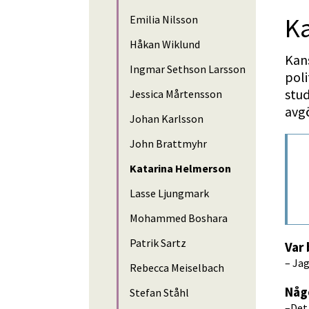
K
Emilia Nilsson
Håkan Wiklund
Kans
Ingmar Sethson Larsson
poli
stud
Jessica Mårtensson
avgö
Johan Karlsson
John Brattmyhr
Katarina Helmerson
Lasse Ljungmark
Mohammed Boshara
Patrik Sartz
Var 
– Jag
Rebecca Meiselbach
Någ
Stefan Ståhl
–Det 