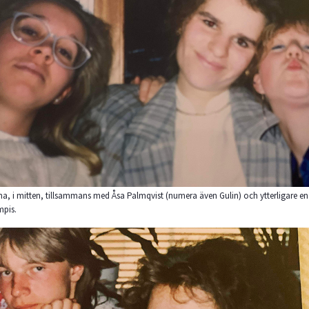
na, i mitten, tillsammans med Åsa Palmqvist (numera även Gulin) och ytterligare en
mpis.