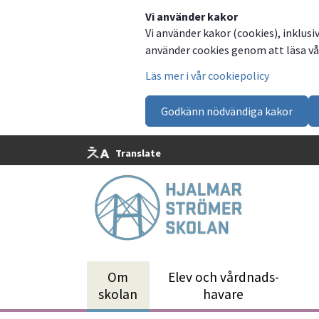
Dela
Dela
Dela
Dela
Vi använder kakor
Vi använder kakor (cookies), inklusi
på
på
på
via
använder cookies genom att läsa vår
Facebook
Twitter
LinkedIn
email
Läs mer i vår cookiepolicy
Godkänn nödvändiga kakor
Translate
Om
Elev och vårdnads­
skolan
havare