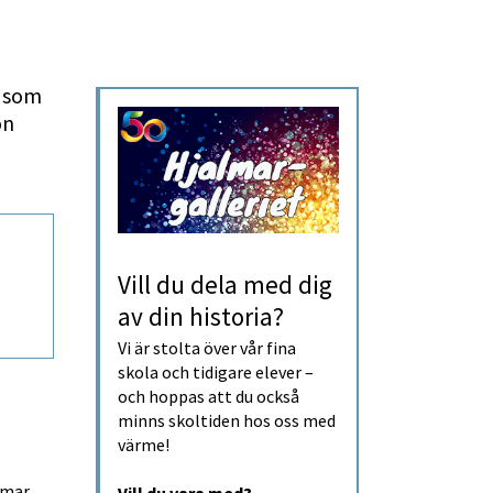
 som 
n 
Vill du dela med dig 
av din historia?
Vi är stolta över vår fina 
skola och tidigare elever – 
och hoppas att du också 
minns skoltiden hos oss med 
värme!
mar. 
Vill du vara med?