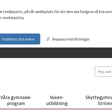
ve tredjeparts, på vår webbplats för att den ska fungera så bra so
 cookiepolicy.
Godkänn alla kakor
Anpassa inställningar
Våra gymnasie­
Vuxen­
Skytte­gymna
program
utbildning
Ström