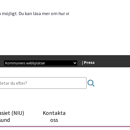
m möjligt. Du kan läsa mer om hur vi
Kommunala webbplatser
| 
Press
siet (NIU)
Kontakta
sund
oss