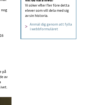
Vi söker efter fler före detta 
 nog 
elever som vill dela med sig 
av sin historia.
Anmäl dig genom att fylla 
i webbformuläret
16 
 på 
de av 
 
delar av Sverige, gjorde att de här åren blev så avgörande för resten av livet. 