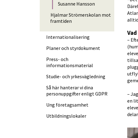
Susanne Hansson
Däref
Atlan
Hjalmar Strömerskolan mot
allti
framtiden
Vad 
Internationalisering
– Eft
(huma
Planer och styrdokument
eleve
Press- och
tills
informationsmaterial
plugg
utfly
Studie- och yrkesvägledning
gemen
Så här hanterar vi dina
personuppgifter enligt GDPR
– Jag
en li
Ung företagsamhet
eleve
Utbildningslokaler