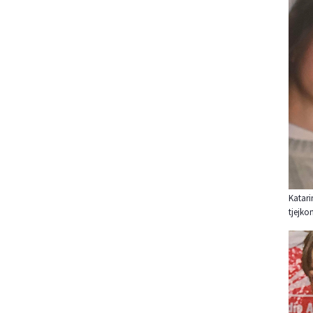
Katari
tjejko