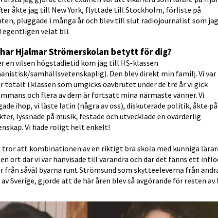
ter åkte jag till New York, flyttade till Stockholm, förliste på 
ten, pluggade i många år och blev till slut radiojournalist som jag
d egentligen velat bli.
har Hjalmar Strömerskolan betytt för dig?
er en vilsen högstadietid kom jag till HS-klassen 
nistisk/samhällsvetenskaplig). Den blev direkt min familj. Vi var 
r totalt i klassen som umgicks oavbrutet under de tre år vi gick 
ammans och flera av dem är fortsatt mina närmaste vänner. Vi 
ade ihop, vi läste latin (några av oss), diskuterade politik, åkte på 
kter, lyssnade på musik, festade och utvecklade en ovärderlig 
skap. Vi hade roligt helt enkelt!
 tror att kombinationen av en riktigt bra skola med kunniga lärare
ten ort där vi var hänvisade till varandra och där det fanns ett inflö
r från såväl byarna runt Strömsund som skytteeleverna från andra