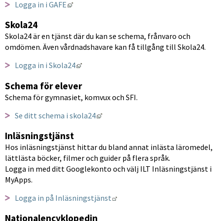
Länk till annan webbplats, öppnas i nytt fön
Logga in i GAFE
Skola24
Skola24 är en tjänst där du kan se schema, frånvaro och 
omdömen. Även vårdnadshavare kan få tillgång till Skola24.
Länk till annan webbplats, öppnas i nytt 
Logga in i Skola24
Schema för elever
Schema för gymnasiet, komvux och SFI.
Länk till annan webbplats, öppnas i
Se ditt schema i skola24
Inläsningstjänst
Hos inläsningstjänst hittar du bland annat inlästa läromedel, 
lättlästa böcker, filmer och guider på flera språk.
Logga in med ditt Googlekonto och välj ILT Inläsningstjänst i 
MyApps.
Länk till annan webbplats.
Logga in på Inläsningstjänst
Nationalencyklopedin