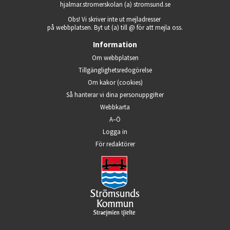
hjalmar.stromerskolan (a) stromsund.se
Obs! Vi skriver inte ut mejladresser 
på webbplatsen. Byt ut (a) till @ för att mejla oss.
Information
Om webbplatsen
Tillgänglighets­redogörelse
Om kakor (cookies)
Så hanterar vi dina person­uppgifter
Webbkarta
A–Ö
Logga in
Öppnas i nytt fönster.
För redaktörer