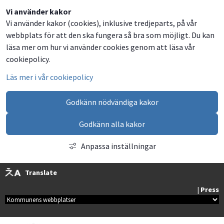
Dela
Dela
Dela
Dela
Vi använder kakor
Vi använder kakor (cookies), inklusive tredjeparts, på vår
på
på
på
via
webbplats för att den ska fungera så bra som möjligt. Du kan
Facebook
Twitter
LinkedIn
email
läsa mer om hur vi använder cookies genom att läsa vår
cookiepolicy.
Läs mer i vår cookiepolicy
Godkänn nödvändiga kakor
Godkänn alla kakor
Anpassa inställningar
Translate
| 
Press
Kommunala webbplatser