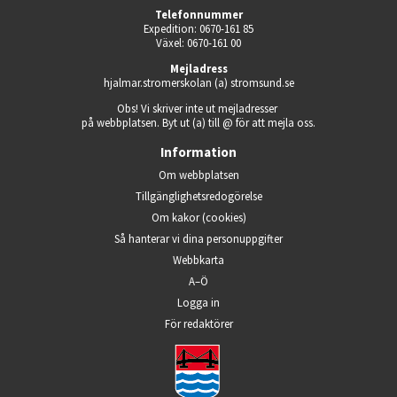
Telefonnummer
Expedition: 0670-161 85
Växel: 0670-161 00
Mejladress
hjalmar.stromerskolan (a) stromsund.se
Obs! Vi skriver inte ut mejladresser 
på webbplatsen. Byt ut (a) till @ för att mejla oss.
Information
Om webbplatsen
Tillgänglighets­redogörelse
Om kakor (cookies)
Så hanterar vi dina person­uppgifter
Webbkarta
A–Ö
Logga in
Öppnas i nytt fönster.
För redaktörer