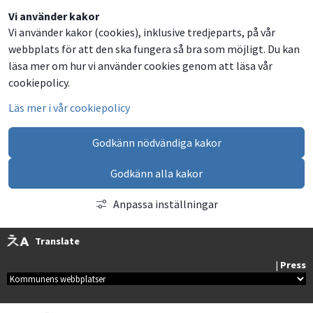
Dela
Dela
Dela
Dela
Vi använder kakor
Vi använder kakor (cookies), inklusive tredjeparts, på vår
på
på
på
via
webbplats för att den ska fungera så bra som möjligt. Du kan
Facebook
Twitter
LinkedIn
email
läsa mer om hur vi använder cookies genom att läsa vår
cookiepolicy.
Läs mer i vår cookiepolicy
Godkänn nödvändiga kakor
Godkänn alla kakor
Anpassa inställningar
Translate
| 
Press
Kommunala webbplatser