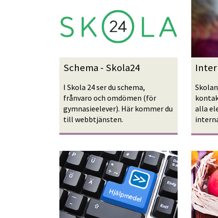
Schema - Skola24
Inter
I Skola 24 ser du schema, 
Skolan
frånvaro och omdömen (för 
kontakt
gymnasie­elever). Här kommer du 
alla el
till webbtjänsten.
intern