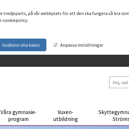
ve tredjeparts, på vår webbplats för att den ska fungera så bra so
 cookiepolicy.
Godkänn alla kakor
Anpassa inställningar
Våra gymnasie­
Vuxen­
Skytte­gymna
program
utbildning
Ström