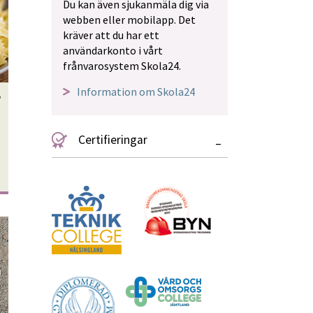
Du kan även sjukanmäla dig via 
webben eller mobilapp. Det 
kräver att du har ett 
användarkonto i vårt 
frånvarosystem Skola24.
Information om Skola24
Länk till annan webbplats.
Certifieringar
–
plats.