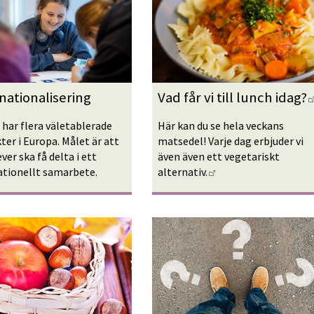
nationalisering
Vad får vi till lunch idag?
 har flera väletablerade 
Här kan du se hela veckans 
er i Europa. Målet är att 
matsedel! Varje dag erbjuder vi 
ever ska få delta i ett 
även även ett vegetariskt 
Länk till annan webb
ationellt samarbete.
alternativ.