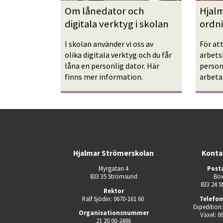
Om lånedator och 
Hjal
digitala verktyg i skolan 
ordn
I skolan använder vi oss av 
För att
olika digitala verktyg och du får 
arbets
låna en personlig dator. Här 
person
finns mer information.
arbeta
Hjalmar Strömerskolan
Konta
Myrgatan 4
Post
833 35 Strömsund
Box
833 24 
Rektor
Ralf Sjödin: 0670-161 60 
Telefo
Expedition:
Organisationsnummer
Växel: 0
21 20 00-2486