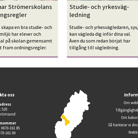
mar Strömerskolans 
Studie- och yrkesväg­
ingsregler
ledning
 skapa en bra studie- och 
Studie- och yrkesvägledaren, syv, 
miljö har elever och 
kan vägleda dig inför dina val. 
al på skolan gemensamt 
Även du som redan börjat har 
t fram ordningsregler.
tillgång till vägledning.
kta oss
Infor
Om webb
adress
 520
Tillgänglighe
Strömsund
Om kakor 
nnummer
Så hanterar vi din
 0670-161 85
Webb
670-161 00