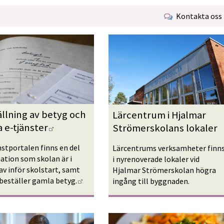
Kontakta oss
llning av betyg och 
Lärcentrum i Hjalmar 
Länk till annan webbplats.
 e-tjänster
Strömerskolans lokaler
nstportalen finns en del 
Lärcentrums verksamheter finns
ation som skolan är i 
i nyrenoverade lokaler vid 
av inför skolstart, samt 
Hjalmar Strömerskolan högra 
Länk till annan webbplats.
 beställer gamla betyg.
ingång till byggnaden
.