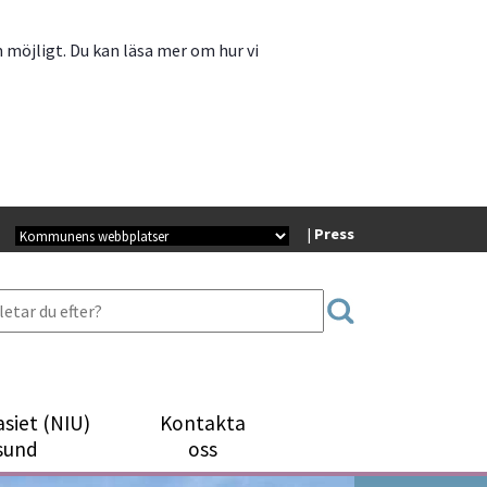
m möjligt. Du kan läsa mer om hur vi
Kommunala webbplatser
| 
Press
siet (NIU)
Kontakta
sund
oss