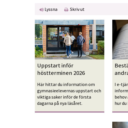
Lyssna
Skriv ut
Uppstart inför 
Bestä
höstterminen 2026
andra
Här hittar du information om 
I e-tjä
gymnasieelevernas uppstart och 
inform
viktiga saker inför de första 
behov 
dagarna på nya läsåret.
hur du