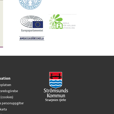
mation
platsen
ts­redogörelse
(cookies)
a person­uppgifter
karta