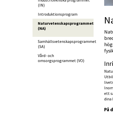
(IN)
Introduktionsprogram
N
Naturvetenskapsprogrammet
(NA)
Nat
bred
Samhällsvetenskapsprogrammet
högs
(SA)
fysi
Vård- och
omsorgsprogrammet (VO)
Inr
Natu
Utbi
livet
Inom 
ett s
dina
På 