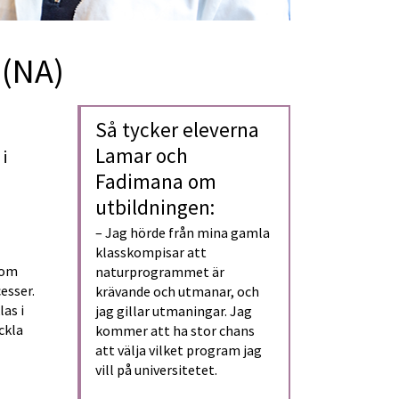
(NA)
Så tycker eleverna 
Lamar och 
 
Fadimana om 
utbildningen:
– Jag hörde från mina gamla 
klasskompisar att 
om 
naturprogrammet är 
sser. 
krävande och utmanar, och 
s i 
jag gillar utmaningar. Jag 
kla 
kommer att ha stor chans 
att välja vilket program jag 
vill på universitetet.