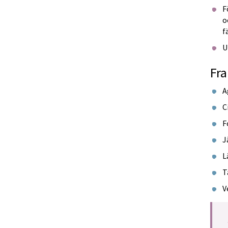
F
o
f
U
Fra
A
C
F
J
L
T
V