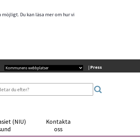
m möjligt. Du kan läsa mer om hur vi
Kommunala webbplatser
| 
Press
siet (NIU)
Kontakta
sund
oss