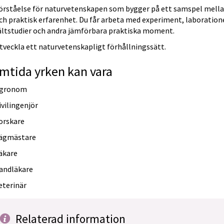
örståelse för naturvetenskapen som bygger på ett samspel mellan
ch praktisk erfarenhet. Du får arbeta med experiment, laboratione
ältstudier och andra jämförbara praktiska moment.
tveckla ett naturvetenskapligt förhållningssätt.
mtida yrken kan vara
gronom
ivilingenjör
orskare
ägmästare
äkare
andläkare
eterinär
Relaterad information