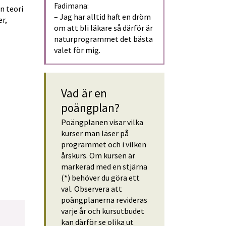
Fadimana: 
 teori 
– Jag har alltid haft en dröm 
r, 
om att bli läkare så därför är 
naturprogrammet det bästa 
valet för mig.
Vad är en 
poängplan?
Poängplanen visar vilka 
kurser man läser på 
programmet och i vilken 
årskurs. Om kursen är 
markerad med en stjärna 
(*) behöver du göra ett 
val. Observera att 
poängplanerna revideras 
varje år och kursutbudet 
kan därför se olika ut 