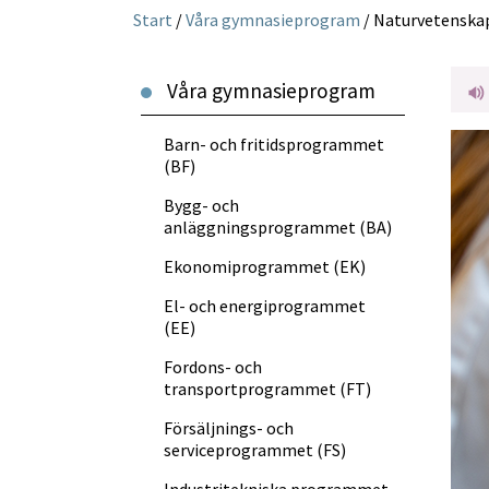
Start
/
Våra gymnasie­program
/
Naturvetenska
Våra gymnasie­program
Barn- och fritidsprogrammet
(BF)
Bygg- och
anläggningsprogrammet (BA)
Ekonomiprogrammet (EK)
El- och energiprogrammet
(EE)
Fordons- och
transportprogrammet (FT)
Försäljnings- och
serviceprogrammet (FS)
Industritekniska programmet