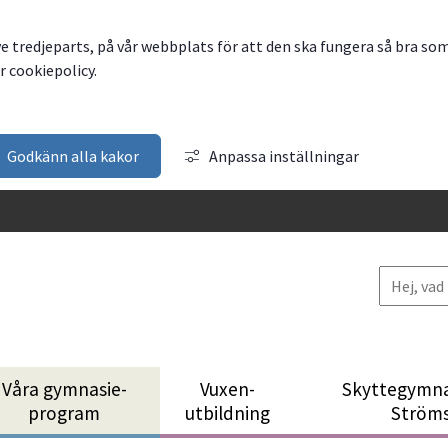
ve tredjeparts, på vår webbplats för att den ska fungera så bra so
 cookiepolicy.
Godkänn alla kakor
Anpassa inställningar
Våra gymnasie­
Vuxen­
Skytte­gymna
program
utbildning
Ström