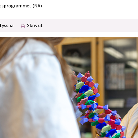
psprogrammet (NA)
Lyssna
Skriv ut