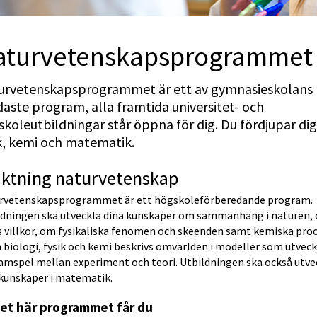
aturvetenskapsprogrammet 
urvetenskapsprogrammet är ett av gymnasieskolans 
aste program, alla framtida universitet- och 
koleutbildningar står öppna för dig. Du fördjupar dig i
k, kemi och matematik.
iktning naturvetenskap
rvetenskapsprogrammet är ett högskoleförberedande program. 
ldningen ska utveckla dina kunskaper om sammanhang i naturen, 
s villkor, om fysikaliska fenomen och skeenden samt kemiska proce
biologi, fysik och kemi beskrivs omvärlden i modeller som utveckla
amspel mellan experiment och teori. Utbildningen ska också utvec
 kunskaper i matematik.
det här programmet får du