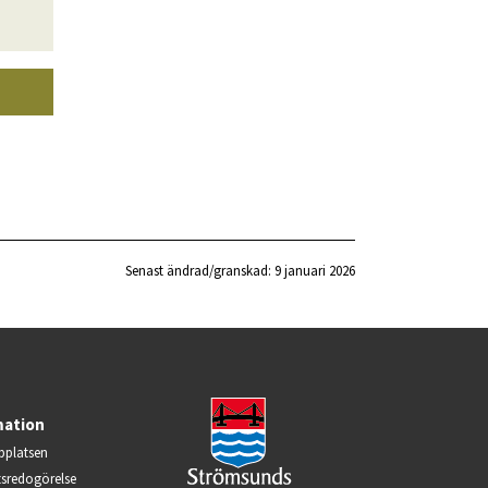
Senast ändrad/granskad: 
9 januari 2026
mation
platsen
ts­redogörelse