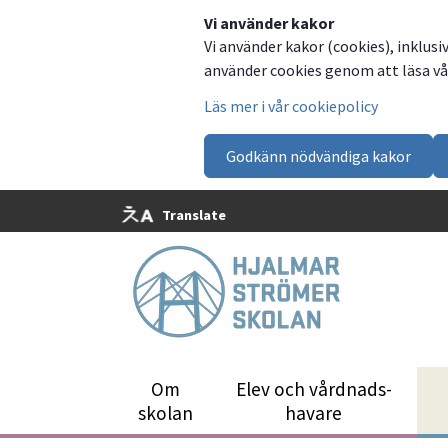
Dela
Dela
Dela
Dela
Vi använder kakor
Vi använder kakor (cookies), inklusi
på
på
på
via
använder cookies genom att läsa vår
Facebook
Twitter
LinkedIn
email
Läs mer i vår cookiepolicy
Godkänn nödvändiga kakor
Translate
Om
Elev och vårdnads­
skolan
havare