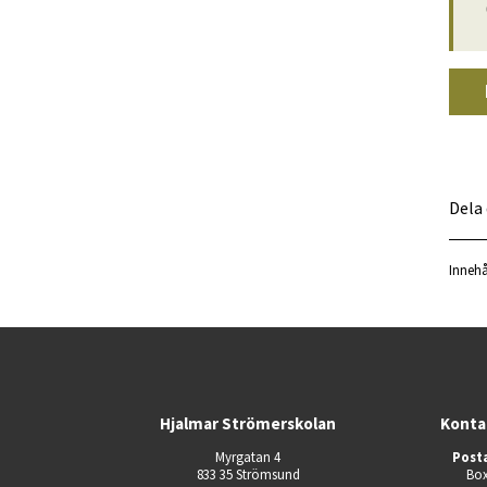
Dela
Innehå
Hjalmar Strömerskolan
Konta
Myrgatan 4
Post
833 35 Strömsund
Box