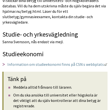
Vi skickar dina betyg till universitets- och högskolerådets 
databas. Vill du ha dem utskrivna måste du själv begära det via 
hjalmar.nu/betyg.html. Läser du för ett 
slutbetyg/gymnasieexamen, kontakta din studie- och 
yrkesvägledare.
Studie- och yrkesvägledning
Sanna Svensson, nås endast via mejl.
Studieekonomi
L
Information om studieekonomi finns på CSN:s webbplats
Tänk på
Meddela alltid frånvaro till läraren.
Om du ska ansöka till universitet eller högskola är 
det viktigt att du själv kontrollerar att dina betyg är 
registrerade.