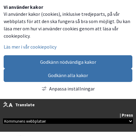
Dela
Dela
Dela
Dela
Vi använder kakor
Vi använder kakor (cookies), inklusive tredjeparts, på vår
på
på
på
via
webbplats för att den ska fungera så bra som möjligt. Du kan
Facebook
Twitter
LinkedIn
email
läsa mer om hur vi använder cookies genom att läsa vår
cookiepolicy.
Läs mer i vår cookiepolicy
Godkänn nödvändiga kakor
Godkänn alla kakor
Anpassa inställningar
Translate
| 
Press
Kommunala webbplatser