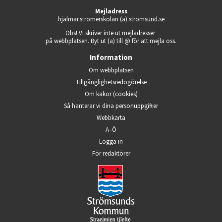
Mejladress
hjalmar.stromerskolan (a) stromsund.se
Obs! Vi skriver inte ut mejladresser 
på webbplatsen. Byt ut (a) till @ för att mejla oss.
Information
Om webbplatsen
Tillgänglighets­redogörelse
Om kakor (cookies)
Så hanterar vi dina person­uppgifter
Webbkarta
A–Ö
Logga in
Öppnas i nytt fönster.
För redaktörer