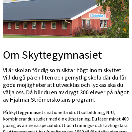
Om Skyttegymnasiet
Vi är skolan för dig som siktar högt inom skyttet. 
Vill du gå på en liten och gemytlig skola där du får 
goda möjligheter att utvecklas och lyckas ska du 
välja oss. Då blir du en av drygt 300 elever på något 
av Hjalmar Strömerskolans program.
På Skyttegymnasiets nationella idrottsutbildning, NIU, 
kombinerar du studier med din elitsatsning. Du läser minst 400 
poäng av ämnena specialidrott och tränings- och tävlingslära. 
Skyttegymnasiet har funnits sedan 1980 så förutsättningarna 