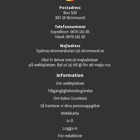
Postadress
Box 520
833 24 Strömsund
Telefonnummer
Expedition: 0670-161 85
Växel: 0670-161 00
Mejladress
hjalmar.stromerskolan (a) stromsund.se
Obs! Vi skriver inte ut mejladresser 
på webbplatsen. Byt ut (a) till @ för att mejla oss.
Information
Om webbplatsen
Tillgänglighets­redogörelse
Om kakor (cookies)
Så hanterar vi dina person­uppgifter
Webbkarta
A–Ö
Logga in
Öppnas i nytt fönster.
För redaktörer