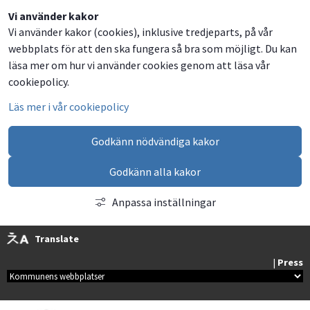
Dela
Dela
Dela
Dela
Vi använder kakor
Vi använder kakor (cookies), inklusive tredjeparts, på vår
på
på
på
via
webbplats för att den ska fungera så bra som möjligt. Du kan
Facebook
Twitter
LinkedIn
email
läsa mer om hur vi använder cookies genom att läsa vår
cookiepolicy.
Läs mer i vår cookiepolicy
Godkänn nödvändiga kakor
Godkänn alla kakor
Anpassa inställningar
Translate
| 
Press
Kommunala webbplatser