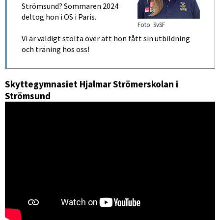
Strömsund? Sommaren 2024 
deltog hon i OS i Paris.
Foto: SvSF
Vi är väldigt stolta över att hon fått sin utbildning 
och träning hos oss!
Skyttegymnasiet Hjalmar Strömerskolan i 
Strömsund