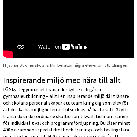
I Hjalmar Strömerskolans film berättar några elever om utbildningen.
Inspirerande miljö med nära till allt
På Skyttegymnasiet tränar du skytte och går en 
gymnasieutbildning – allt i en inspirerande miljö där tränare 
och skolans personal skapar ett team kring dig som elev för 
att du ska ha möjligheten att utvecklas på bästa sätt. Skytte 
tränar du under ordinarie skoltid samt kvällstid inom ramen 
för individuellt val och programmfördjupning. Du läser minst 
400p av ämnena specialidrott och tränings- och tävlingslära 
men kan läsa upp till 500 poäng. I dessa kurser ingår att 