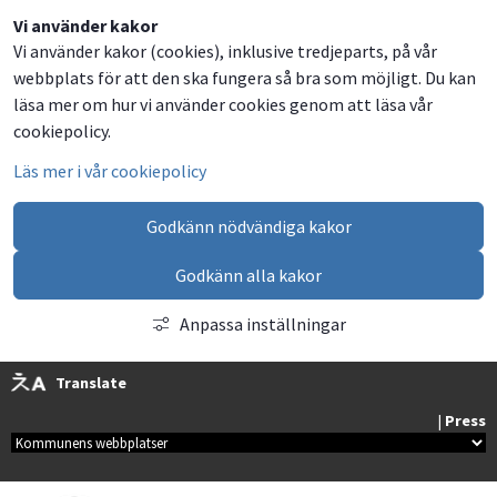
Dela
Dela
Dela
Dela
Vi använder kakor
Vi använder kakor (cookies), inklusive tredjeparts, på vår
på
på
på
via
webbplats för att den ska fungera så bra som möjligt. Du kan
Facebook
Twitter
LinkedIn
email
läsa mer om hur vi använder cookies genom att läsa vår
cookiepolicy.
Läs mer i vår cookiepolicy
Godkänn nödvändiga kakor
Godkänn alla kakor
Anpassa inställningar
Translate
| 
Press
Kommunala webbplatser