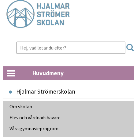
Huvudmeny
Hjalmar Strömerskolan
Om skolan
Elev och vårdnads­havare
Våra gymnasie­program