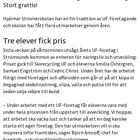
Stort grattis!
Hjalmar Strömerskolan har en fin tradition av UF-företagande 
och skolan har fått flera utmärkelser genom åren.
Tre elever fick pris
Sista veckan på vårterminen utsågs årets UF-företag i 
Strömsunds kommun av enheten för näringsliv och utveckling. 
Priset gick till Skirecycling UF och eleverna Smilla Östergren, 
Samuel Engström och Cedric Christ. Under året har de arbetat 
flitigt med företaget och affärsidén som går ut på att köpa in 
begagnad skidutrustning, slipa, valla och putsa till för att 
sedan sälja vidare till kund.
– Under arbetet med ett UF-företag får eleverna vara med 
under hela processen från uppstart till avveckling. Vi hoppas 
att arbetet ska väcka lust och tankar på att en dag kanske 
starta ett eget företag. Den här utmärkelsen vill vi ska 
inspirera inför framtiden, säger Björn Amcoff, chef för 
framtids- och utvecklingsförvaltningen.