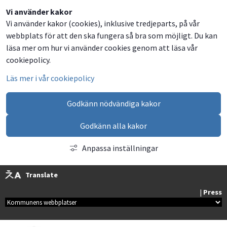
Dela
Dela
Dela
Dela
Vi använder kakor
Vi använder kakor (cookies), inklusive tredjeparts, på vår
på
på
på
via
webbplats för att den ska fungera så bra som möjligt. Du kan
Facebook
Twitter
LinkedIn
email
läsa mer om hur vi använder cookies genom att läsa vår
cookiepolicy.
Läs mer i vår cookiepolicy
Godkänn nödvändiga kakor
Godkänn alla kakor
Anpassa inställningar
Translate
| 
Press
Kommunala webbplatser