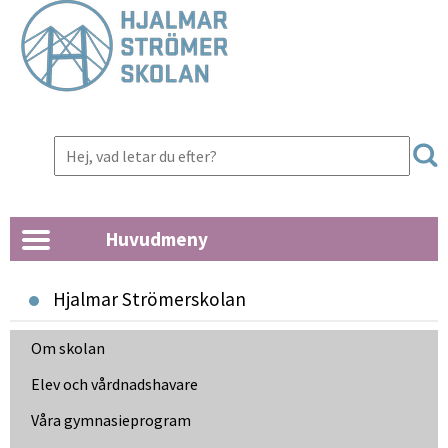
Huvudmeny
Hjalmar Strömerskolan
Om skolan
Elev och vårdnads­havare
Våra gymnasie­program