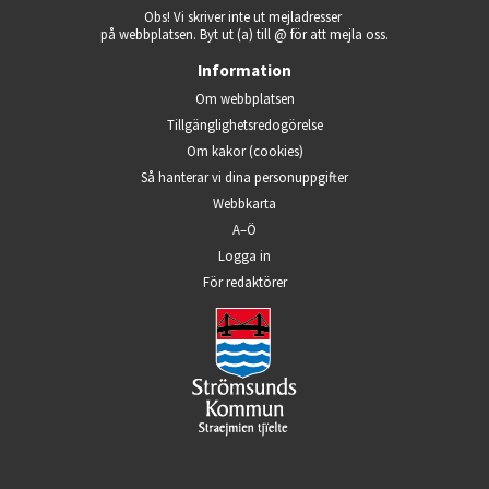
Obs! Vi skriver inte ut mejladresser 
på webbplatsen. Byt ut (a) till @ för att mejla oss.
Information
Om webbplatsen
Tillgänglighets­redogörelse
Om kakor (cookies)
Så hanterar vi dina person­uppgifter
Webbkarta
A–Ö
Logga in
Öppnas i nytt fönster.
För redaktörer