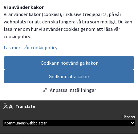
Dela
Dela
Dela
Dela
Vi använder kakor
Vi använder kakor (cookies), inklusive tredjeparts, på vår
på
på
på
via
webbplats för att den ska fungera så bra som möjligt. Du kan
Facebook
Twitter
LinkedIn
email
läsa mer om hur vi använder cookies genom att läsa vår
cookiepolicy.
Läs mer i vår cookiepolicy
Godkänn nödvändiga kakor
Godkänn alla kakor
Anpassa inställningar
Translate
| 
Press
Kommunala webbplatser