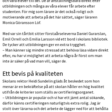
och våra elever till del. De är anställningsbara direkt efter 
utbildningen och många av våra elever får arbete efter 
studenten. För mig som lärare är det också roligt och 
motiverande att arbeta på det här sättet, säger läraren 
Monica Göransson Löf.
Med var sin tårtbit sitter förstaårseleverna Daniel Gurarslan, 
Emil Orrell och Emilia Larsson vid ett bord i skolans bibliotek. 
De tycker att utbildningen ger en extra trygghet.
– Man känner sig mindre stressad att behöva läsa vidare direkt 
efter, nu har vi möjlighet att arbeta några år först om man 
inte är säker på vad man vill, säger de.
Ett bevis på kvaliteten
Skolans rektor Heidi Sundelin gläds åt beskedet som hon 
menar är en bekräftelse på att skolan håller en hög kvalitet 
utifrån de kriterier som ställs av certifieringsorganet.
– Utbildningen är populär och vi har ett jämt antal sökande, 
därför känns certifieringen naturligtvis extra rolig. Jag är 
stolt över lärarna och det arbete de lägger ned för att behålla 