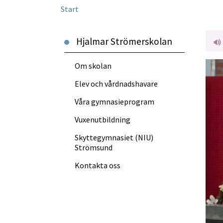
Start
Hjalmar Strömerskolan
Om skolan
Elev och vårdnads­havare
Våra gymnasie­program
Vuxen­utbildning
Skytte­gymnasiet (NIU)
Strömsund
Kontakta oss