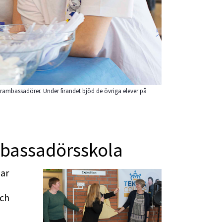
ambassadörer. Under firandet bjöd de övriga elever på
mbassadörsskola
ar 
ch 