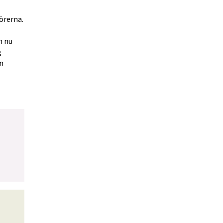
örerna.
 nu 
 
n 
s, öppnas i nytt fönster.