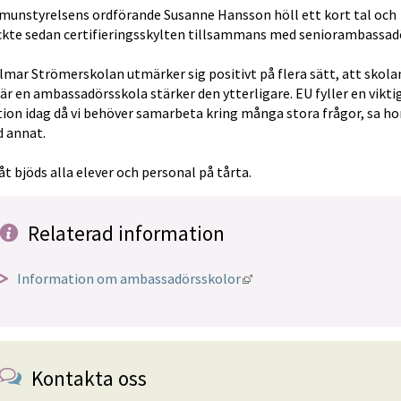
unstyrelsens ordförande Susanne Hansson höll ett kort tal och 
ckte sedan certifieringsskylten tillsammans med seniorambassad
lmar Strömerskolan utmärker sig positivt på flera sätt, att skolan
är en ambassadörsskola stärker den ytterligare. EU fyller en viktig
ion idag då vi behöver samarbeta kring många stora frågor, sa ho
d annat.
åt bjöds alla elever och personal på tårta.
Relaterad information
Länk till annan webbplat
Information om ambassadörsskolor
Kontakta oss