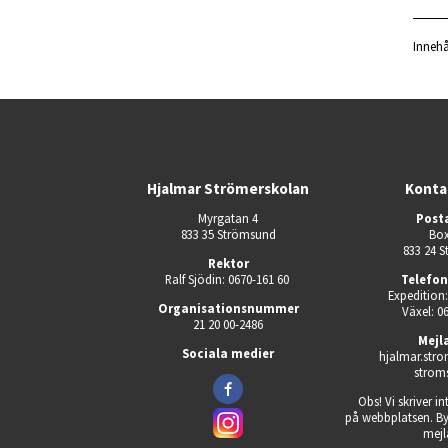
Innehå
Hjalmar Strömerskolan
Konta
Myrgatan 4
Post
833 35 Strömsund
Box
833 24 
Rektor
Ralf Sjödin: 0670-161 60 
Telefo
Expedition:
Organisationsnummer
Växel: 0
21 20 00-2486
Mejl
Sociala medier
hjalmar.stro
strom
Obs! Vi skriver in
på webbplatsen. Byt 
mejl