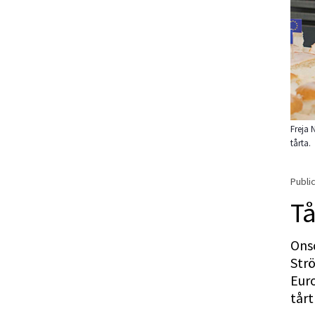
Freja 
tårta.
Public
Tå
Onsd
Strö
Eur
tårt