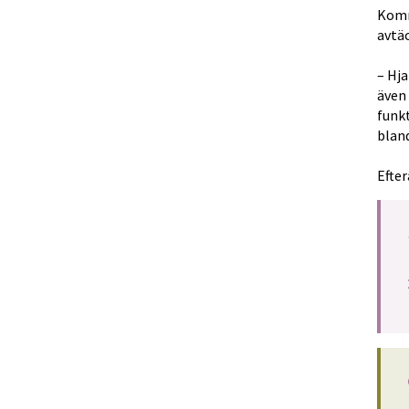
Komm
avtä
– Hja
även 
funkt
blan
Efter