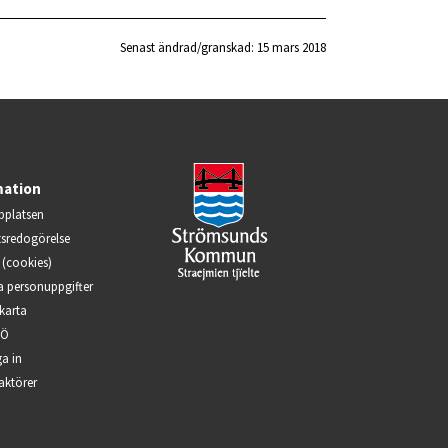
Senast ändrad/granskad: 
15 mars 2018
mation
platsen
ts­redogörelse
(cookies)
a person­uppgifter
karta
–Ö
a in
Öppnas i nytt fönster.
aktörer