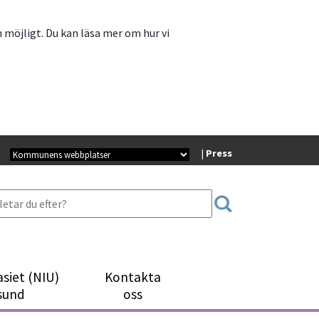
m möjligt. Du kan läsa mer om hur vi
Kommunala webbplatser
| 
Press
siet (NIU)
Kontakta
sund
oss