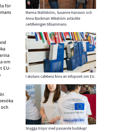
a för 
mmans 
Marina Wahlström, Susanne Hansson och
Anna Backman Wikström avtäckte
certifieringen tillsammans.
nd 
ka 
rina 
a om 
t EU-
 
I skolans cafeteria finns en Infopoint om EU.
r. 
besöka 
och 
Snygga tröjor med passande budskap!