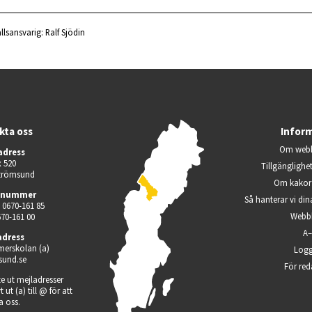
llsansvarig:
Ralf Sjödin
kta oss
Infor
Om webb
adress
 520
Tillgänglighe
Strömsund
Om kakor 
nnummer
Så hanterar vi din
 0670-161 85
Webb
670-161 00
A
adress
merskolan (a) 
Logg
sund.se
För red
te ut mejladresser 
ut (a) till @ för att 
a oss.