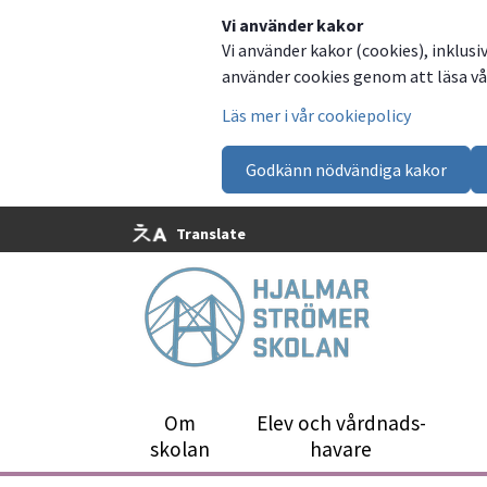
Dela
Dela
Dela
Dela
Vi använder kakor
Vi använder kakor (cookies), inklusi
på
på
på
via
använder cookies genom att läsa vår
Facebook
Twitter
LinkedIn
email
Läs mer i vår cookiepolicy
Godkänn nödvändiga kakor
Translate
Om
Elev och vårdnads­
skolan
havare