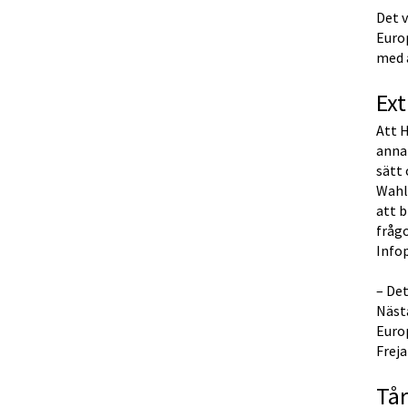
Det v
Europ
med a
Ex
Att H
annat
sätt 
Wahl
att 
fråg
Infop
– Det
Nästa
Euro
Freja
Tår