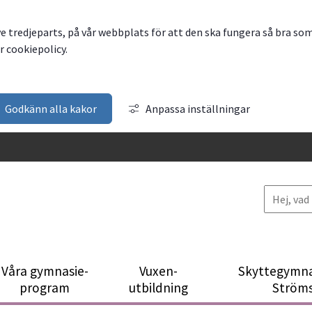
ve tredjeparts, på vår webbplats för att den ska fungera så bra so
 cookiepolicy.
Godkänn alla kakor
Anpassa inställningar
Våra gymnasie­
Vuxen­
Skytte­gymna
program
utbildning
Ström