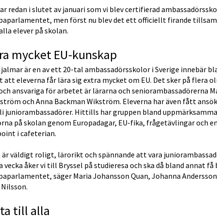
ar redan i slutet av januari som vi blev certifierad ambassadörsskol
aparlamentet, men först nu blev det ett officiellt firande tillsa
lla elever på skolan.
tra mycket EU-kunskap
jalmar är en av ett 20-tal ambassadörsskolor i Sverige innebär bla
 att eleverna får lära sig extra mycket om EU. Det sker på flera oli
och ansvariga för arbetet är lärarna och seniorambassadörerna Ma
ström och Anna Backman Wikström. Eleverna har även fått ansök
bli juniorambassadörer. Hittills har gruppen bland uppmärksamma
orna på skolan genom Europadagar, EU-fika, frågetävlingar och en
oint i cafeterian.
 är väldigt roligt, lärorikt och spännande att vara juniorambassadö
 vecka åker vi till Bryssel på studieresa och ska då bland annat få 
paparlamentet, säger Maria Johansson Quan, Johanna Andersson 
 Nilsson.
ta till alla