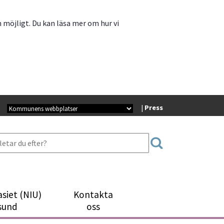
m möjligt. Du kan läsa mer om hur vi
Kommunala webbplatser
| 
Press
siet (NIU)
Kontakta
sund
oss