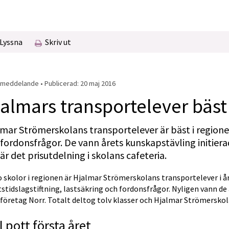
Lyssna
Skriv ut
meddelande • Publicerad: 
20 maj 2016
almars transportelever bäst
mar Strömerskolans transportelever är bäst i regionen
fordonsfrågor. De vann årets kunskapstävling initierad
är det prisutdelning i skolans cafeteria.
o skolor i regionen är Hjalmar Strömerskolans transportelever i år
stidslagstiftning, lastsäkring och fordonsfrågor. Nyligen vann de 
iföretag Norr. Totalt deltog tolv klasser och Hjalmar Strömersk
l pott första året