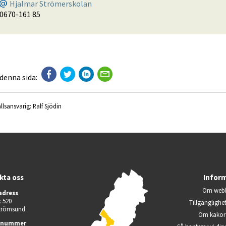
Hjalmar Strömerskolan
0670-161 85
 denna sida:
llsansvarig:
Ralf Sjödin
kta oss
Infor
Om webb
adress
 520
Tillgänglighe
Strömsund
Om kakor 
nnummer