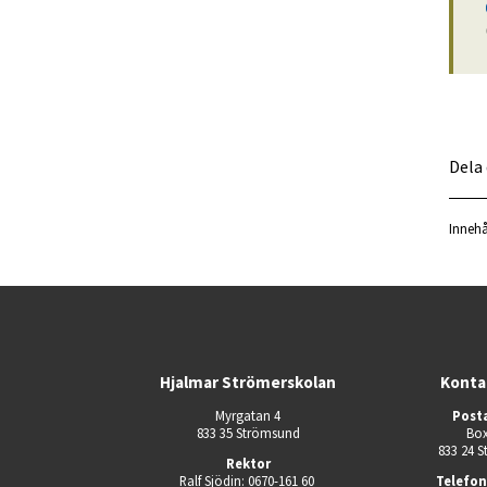
Dela
Innehå
Hjalmar Strömerskolan
Konta
Myrgatan 4
Post
833 35 Strömsund
Box
833 24 
Rektor
Ralf Sjödin: 0670-161 60 
Telefo