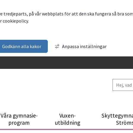
ve tredjeparts, på vår webbplats för att den ska fungera så bra so
 cookiepolicy.
Godkänn alla kakor
Anpassa inställningar
Våra gymnasie­
Vuxen­
Skytte­gymna
program
utbildning
Ström