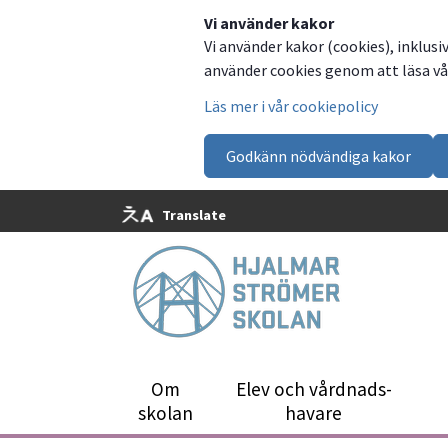
Dela
Dela
Dela
Dela
Vi använder kakor
Vi använder kakor (cookies), inklusi
på
på
på
via
använder cookies genom att läsa vår
Facebook
Twitter
LinkedIn
email
Läs mer i vår cookiepolicy
Godkänn nödvändiga kakor
Translate
Om
Elev och vårdnads­
skolan
havare