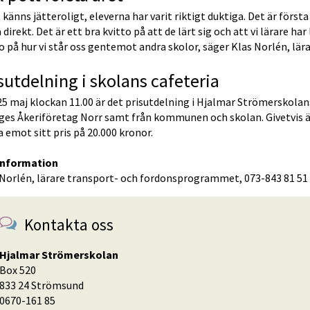
 känns jätteroligt, eleverna har varit riktigt duktiga. Det är första 
 direkt. Det är ett bra kvitto på att de lärt sig och att vi lärare har
o på hur vi står oss gentemot andra skolor, säger Klas Norlén, l
sutdelning i skolans cafeteria
5 maj klockan 11.00 är det prisutdelning i Hjalmar Strömerskolans
ges Åkeriföretag Norr samt från kommunen och skolan. Givetvis är o
a emot sitt pris på 20.000 kronor.
information
 Norlén, lärare transport- och fordonsprogrammet, 073-843 81 51
Kontakta oss
Hjalmar Strömerskolan
Box 520
833 24 Strömsund
0670-161 85