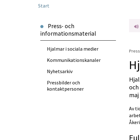
Start
Press- och
informationsmaterial
Hjalmar i sociala medier
Press
Kommunikationskanaler
Hj
Nyhetsarkiv
Hjal
Pressbilder och
och 
kontaktpersoner
maj 
Av ti
arbet
Åker
Ful