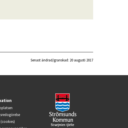
Senast ändrad/granskad: 
20 augusti 2017
mation
platsen
ts­redogörelse
(cookies)