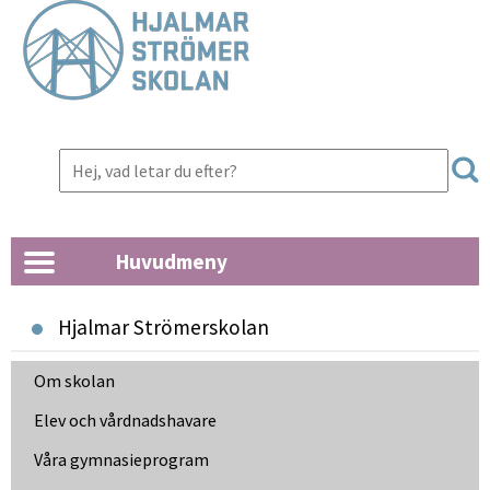
Huvudmeny
Hjalmar Strömerskolan
Om skolan
Elev och vårdnads­havare
Våra gymnasie­program