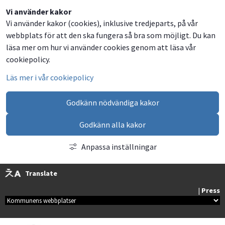
Dela
Dela
Dela
Dela
Vi använder kakor
Vi använder kakor (cookies), inklusive tredjeparts, på vår
på
på
på
via
webbplats för att den ska fungera så bra som möjligt. Du kan
Facebook
Twitter
LinkedIn
email
läsa mer om hur vi använder cookies genom att läsa vår
cookiepolicy.
Läs mer i vår cookiepolicy
Godkänn nödvändiga kakor
Godkänn alla kakor
Anpassa inställningar
Translate
| 
Press
Kommunala webbplatser