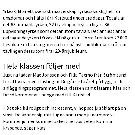
Yrkes-SM är ett svenskt mästerskap i yrkesskicklighet för 
ungdomar och hålls i år i Karlstad under tre dagar. Totalt är 
det 68 anmälda yrken, 32 i tävling och ytterligare 36 
uppvisningsyrken som deltar utom tävlan. Det är flest antal 
deltagande yrken i Yrkes-SM någonsin. Förra året kom 22.000 
besökare och arrangörerna tror på nytt publikrekord i år när 
tävlingen dessutom firar 20-årsjubileum.
Hela klassen följer med
Just nu laddar Max Jönsson och Filip Texmo från Strömsund 
för att vara med i tävlingen. De går sista året på bygg- och 
anläggningsprogrammet. Hela klassen samt lärarna Klas och 
David kommer att hänga med till Karlstad.
– Det ska bli roligt och intressant, vi hoppas ju såklart på en 
vinst. De känner sig rätt lugna ännu men ju närmare vi 
kommer ju mer kommer säkert nervositeten komma 
krypande, säger Klas.