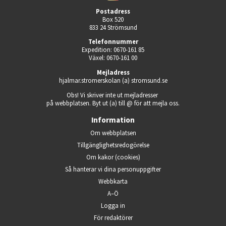
Postadress
Box 520
833 24 Strömsund
Telefonnummer
Expedition: 0670-161 85
Växel: 0670-161 00
Mejladress
hjalmar.stromerskolan (a) stromsund.se
Obs! Vi skriver inte ut mejladresser 
på webbplatsen. Byt ut (a) till @ för att mejla oss.
Information
Om webbplatsen
Tillgänglighets­redogörelse
Om kakor (cookies)
Så hanterar vi dina person­uppgifter
Webbkarta
A–Ö
Logga in
Öppnas i nytt fönster.
För redaktörer